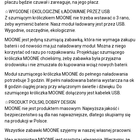
płaczu będzie czuwał i zareaguje, na jego płacz.
☆WYGODNE I EKOLOGICZNE ŁADOWANIE PRZEZ USB
Z szumiącym króliczkiem MOONIE nie trzeba wstawać o 3 rano,
żeby wymienić baterie. Nasz moduł ładowany jest przez USB.
Wygodnie, oszczędnie, ekologicznie.
MOONIE jest jedyną szumiącą zabawką, która nie wymaga zakupu
baterii i od nowości ma już naładowany moduł. Można z niego
korzystać od razu po rozpakowaniu. Projektując szumiącego
króliczka MOONIE chcieliśmy, żeby zabawka była przyjazna
środowisku i nie zmuszała do kupowania wciąż nowych baterii.
Moduł szumiącego króliczka MOONIE do pełnego naładowania
potrzebuje 3 godzin. W pełni naładowana bateria wystarcza na ok
8 godzin ciągłej pracy przy włączonym świetle i dźwięku. Do
szumiącego króliczka MOONIE dołączony jest kabelek USB.
☆PRODUKT POLSKI, DOBRY DESIGN
MOONIE nie jest produktem masowym. Najwyższa jakość i
bezpieczeństwo są dla nas najważniejsze, dlatego skupiamy się
na produkcji w Polsce.
Wszystkie zabawki MOONIE szyjemy w naszej własnej pracowni.
Ideą wzornictwa MOONIE jest prostota i elegancja. Wierzymy, że