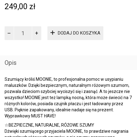
249,00
zł
ilość
DODAJ DO KOSZYKA
Silver
-
Szumiący
Króliś
z
Opis
Lampką
Szumiący króliś MOONIE, to profesjonalna pomoc w usypianiu
maluszków. Dzięki bezpiecznym, naturalnym różowym szumom,
pozwala dzieciom szybciej wyciszyć się i zasnąć. A to jeszcze nie
wszystko! MOONIE jest też lampką nocną, która może świecić na 7
różnych kolorów, posiada czujnik płaczu i jest ładowany przez
USB. Pięknie zapakowany, idealnie nadaje się na prezent.
Wyprawkowy MUST HAVE!
☆BEZPIECZNE, NATURALNE, RÓŻOWE SZUMY
Dźwięki szumiącego przyjaciela MOONIE, to prawdziwe nagrania