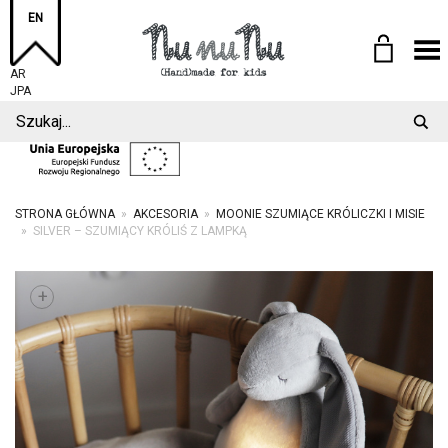
EN
Toggle Menu
AR
JPA
STRONA GŁÓWNA
»
AKCESORIA
»
MOONIE SZUMIĄCE KRÓLICZKI I MISIE
»
SILVER – SZUMIĄCY KRÓLIŚ Z LAMPKĄ
+