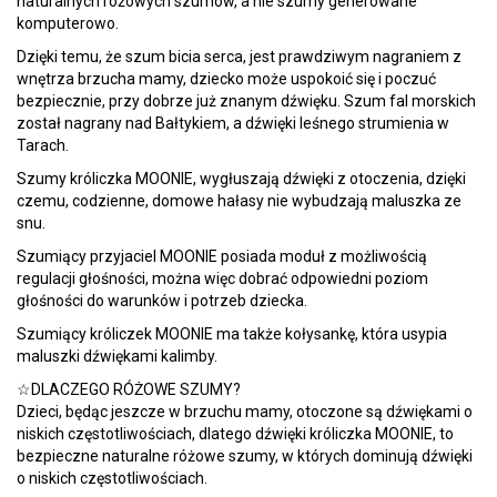
naturalnych różowych szumów, a nie szumy generowane
komputerowo.
Dzięki temu, że szum bicia serca, jest prawdziwym nagraniem z
wnętrza brzucha mamy, dziecko może uspokoić się i poczuć
bezpiecznie, przy dobrze już znanym dźwięku. Szum fal morskich
został nagrany nad Bałtykiem, a dźwięki leśnego strumienia w
Tarach.
Szumy króliczka MOONIE, wygłuszają dźwięki z otoczenia, dzięki
czemu, codzienne, domowe hałasy nie wybudzają maluszka ze
snu.
Szumiący przyjaciel MOONIE posiada moduł z możliwością
regulacji głośności, można więc dobrać odpowiedni poziom
głośności do warunków i potrzeb dziecka.
Szumiący króliczek MOONIE ma także kołysankę, która usypia
maluszki dźwiękami kalimby.
☆DLACZEGO RÓŻOWE SZUMY?
Dzieci, będąc jeszcze w brzuchu mamy, otoczone są dźwiękami o
niskich częstotliwościach, dlatego dźwięki króliczka MOONIE, to
bezpieczne naturalne różowe szumy, w których dominują dźwięki
o niskich częstotliwościach.