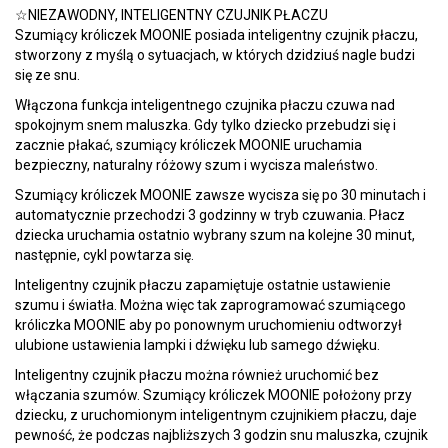
☆NIEZAWODNY, INTELIGENTNY CZUJNIK PŁACZU
Szumiący króliczek MOONIE posiada inteligentny czujnik płaczu,
stworzony z myślą o sytuacjach, w których dzidziuś nagle budzi
się ze snu.
Włączona funkcja inteligentnego czujnika płaczu czuwa nad
spokojnym snem maluszka. Gdy tylko dziecko przebudzi się i
zacznie płakać, szumiący króliczek MOONIE uruchamia
bezpieczny, naturalny różowy szum i wycisza maleństwo.
Szumiący króliczek MOONIE zawsze wycisza się po 30 minutach i
automatycznie przechodzi 3 godzinny w tryb czuwania. Płacz
dziecka uruchamia ostatnio wybrany szum na kolejne 30 minut,
następnie, cykl powtarza się.
Inteligentny czujnik płaczu zapamiętuje ostatnie ustawienie
szumu i światła. Można więc tak zaprogramować szumiącego
króliczka MOONIE aby po ponownym uruchomieniu odtworzył
ulubione ustawienia lampki i dźwięku lub samego dźwięku.
Inteligentny czujnik płaczu można również uruchomić bez
włączania szumów. Szumiący króliczek MOONIE położony przy
dziecku, z uruchomionym inteligentnym czujnikiem płaczu, daje
pewność, że podczas najbliższych 3 godzin snu maluszka, czujnik