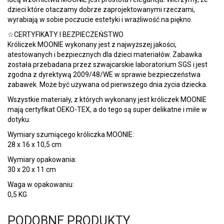
dzieci które otaczamy dobrze zaprojektowanymi rzeczami,
wyrabiają w sobie poczucie estetyki i wrażliwość na piękno.
☆CERTYFIKATY I BEZPIECZEŃSTWO
Króliczek MOONIE wykonany jest z najwyższej jakości,
atestowanych i bezpiecznych dla dzieci materiałów. Zabawka
została przebadana przez szwajcarskie laboratorium SGS i jest
zgodna z dyrektywą 2009/48/WE w sprawie bezpieczeństwa
zabawek. Może być używana od pierwszego dnia życia dziecka.
Wszystkie materiały, z których wykonany jest króliczek MOONIE
mają certyfikat OEKO-TEX, a do tego są super delikatne i miłe w
dotyku.
Wymiary szumiącego króliczka MOONIE:
28 x 16 x 10,5 cm
Wymiary opakowania:
30 x 20 x 11 cm
Waga w opakowaniu:
0,5 KG
PODOBNE PRODUKTY