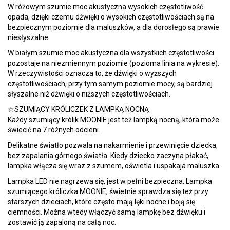
W różowym szumie moc akustyczna wysokich częstotliwość
opada, dzięki czemu dźwięki o wysokich częstotliwościach są na
bezpiecznym poziomie dla maluszków, a dla dorosłego są prawie
niesłyszalne.
W białym szumie moc akustyczna dla wszystkich częstotliwości
pozostaje na niezmiennym poziomie (pozioma linia na wykresie).
W rzeczywistości oznacza to, że dźwięki o wyższych
częstotliwościach, przy tym samym poziomie mocy, są bardziej
słyszalne niż dźwięki o niższych częstotliwościach.
☆SZUMIĄCY KRÓLICZEK Z LAMPKĄ NOCNĄ
Każdy szumiący królik MOONIE jest też lampką nocną, która może
świecić na 7 różnych odcieni.
Delikatne światło pozwala na nakarmienie i przewinięcie dziecka,
bez zapalania górnego światła. Kiedy dziecko zaczyna płakać,
lampka włącza się wraz z szumem, oświetla i uspakaja maluszka.
Lampka LED nie nagrzewa się, jest w pełni bezpieczna. Lampka
szumiącego króliczka MOONIE, świetnie sprawdza się też przy
starszych dzieciach, które często mają lęki nocne i boją się
ciemności. Można wtedy włączyć samą lampkę bez dźwięku i
zostawić ją zapaloną na całą noc.