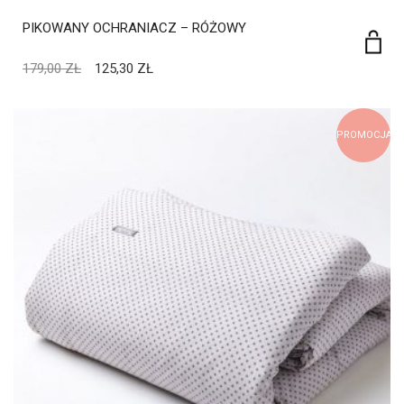
PIKOWANY OCHRANIACZ – RÓŻOWY
179,00
ZŁ
125,30
ZŁ
PROMOCJA!