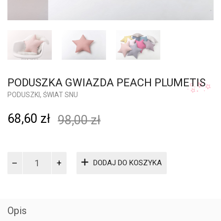
PODUSZKA GWIAZDA PEACH PLUMETIS
PODUSZKI
,
ŚWIAT SNU
68,60
zł
98,00
zł
ilość
DODAJ DO KOSZYKA
Poduszka
gwiazda
peach
plumetis
Opis