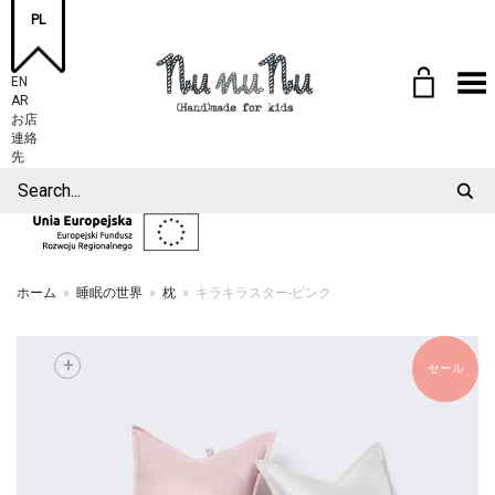
PL
Toggle Menu
EN
AR
お店
連絡
先
ホーム
»
睡眠の世界
»
枕
»
キラキラスター-ピンク
+
セール