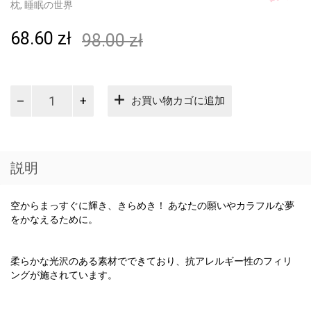
枕
,
睡眠の世界
68.60
zł
98.00
zł
キ
お買い物カゴに追加
ラ
キ
ラ
ス
タ
説明
ー-
ピ
ン
空からまっすぐに輝き、きらめき！ あなたの願いやカラフルな夢
ク
をかなえるために。
個
柔らかな光沢のある素材でできており、抗アレルギー性のフィリ
ングが施されています。