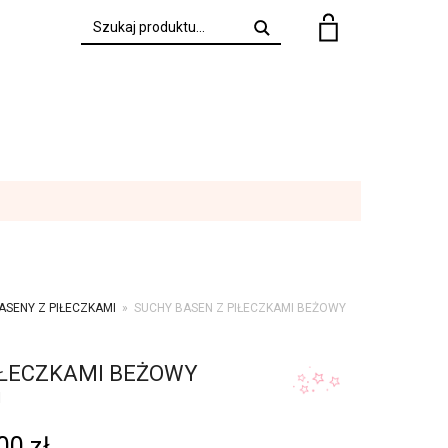
Search
ASENY Z PIŁECZKAMI
»
SUCHY BASEN Z PIŁECZKAMI BEŻOWY
IŁECZKAMI BEŻOWY
+
I
,00
zł