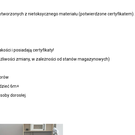
wytworzonych z nietoksycznego materiału (potwierdzone certyfikatem).
ości i posiadają certyfikaty!
możliwości zmiany, w zależności od stanów magazynowych)
lorów
iedzieć 6m+
oby dorosłej.