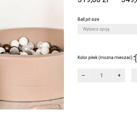
Ball pit size
Kolor piłek (można mieszać)
*
ilość
Suchy
basen
z
piłeczkami
beżowy