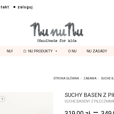
ntakt
zaloguj
NU!
NU PRODUKTY
O NU
NU ZASADY
STRONA GŁÓWNA
»
ZABAWA
»
SUCHE B
SUCHY BASEN Z P
+
SUCHE BASENY Z PIŁECZKAM
–
319,00
zł
349