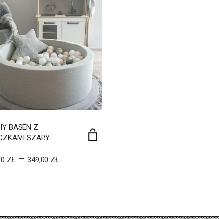
HY BASEN Z
ECZKAMI SZARY
–
00
ZŁ
349,00
ZŁ